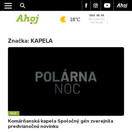
2026. 08. 09.
18°C
SK: Ľubomíra
HU: Emőd
Značka:
KAPELA
MESTO
REGIÓN
ŠPORT
KULTÚRA
FOTKY
VIDEO
MIX
MIX
Komárňanská kapela Spoločný gén zverejnila
predvianočnú novinku