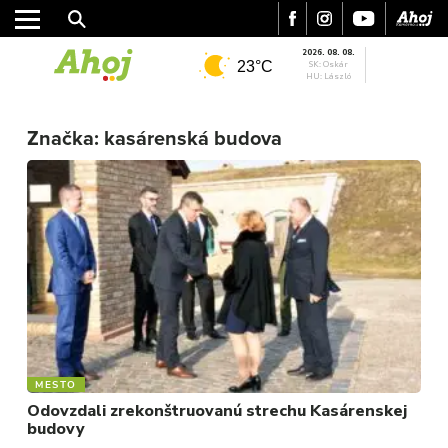
2026. 08. 08.
23°C
SK: Oskár
HU: László
Značka:
kasárenská budova
MESTO
REGIÓN
ŠPORT
KULTÚRA
FOTKY
VIDEO
MIX
MESTO
Odovzdali zrekonštruovanú strechu Kasárenskej
budovy