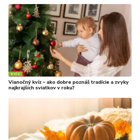
KULTÚRA
FOTKY
VIDEO
MIX
KVÍZ
Vianočný kvíz – ako dobre poznáš tradície a zvyky
najkrajších sviatkov v roku?