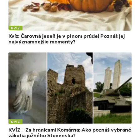
KVÍZ
Kvíz: Čarovná jeseň je v plnom prúde! Poznáš jej
najvýznamnejšie momenty?
KVÍZ
KVÍZ – Za hranicami Komárna: Ako poznáš vybrané
zákutia južného Slovenska?