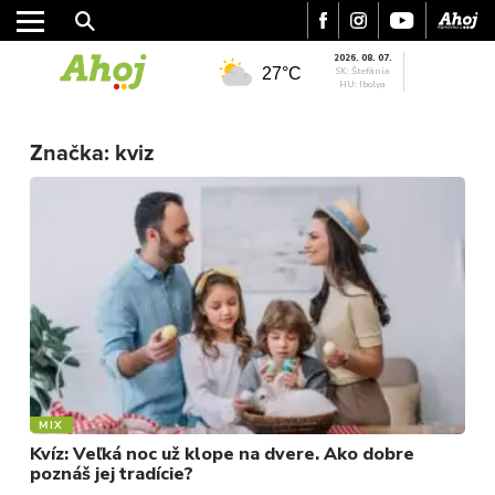
2026. 08. 07.
27°C
SK: Štefánia
HU: Ibolya
Značka:
kviz
MESTO
MIX
REGIÓN
Kvíz: Veľká noc už klope na dvere. Ako dobre
poznáš jej tradície?
ŠPORT