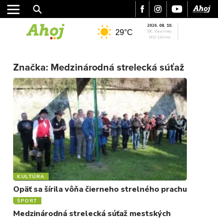
2026. 08. 10.
29°C
SK: Vavrinec
HU: Lőrinc
Značka:
Medzinárodná strelecká súťaž
MESTO
REGIÓN
ŠPORT
KULTÚRA
FOTKY
VIDEO
MIX
KULTÚRA
Opäť sa šírila vôňa čierneho strelného prachu
ŠPORT
Medzinárodná strelecká súťaž mestských