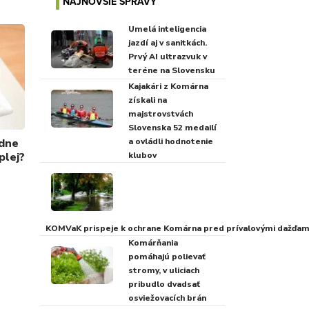
NAJNOVŠIE SPRÁVY
Umelá inteligencia
jazdí aj v sanitkách.
Prvý AI ultrazvuk v
teréne na Slovensku
Kajakári z Komárna
získali na
majstrovstvách
Slovenska 52 medailí
adne
a ovládli hodnotenie
plej?
klubov
KOMVaK prispeje k ochrane Komárna pred prívalovými dažďami
Komárňania
pomáhajú polievať
stromy, v uliciach
pribudlo dvadsať
osviežovacích brán