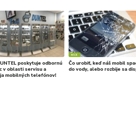
MIX
UNTEL poskytuje odbornú
Čo urobiť, keď náš mobil sp
 v oblasti servisu a
do vody, alebo rozbije sa dis
ja mobilných telefónov!