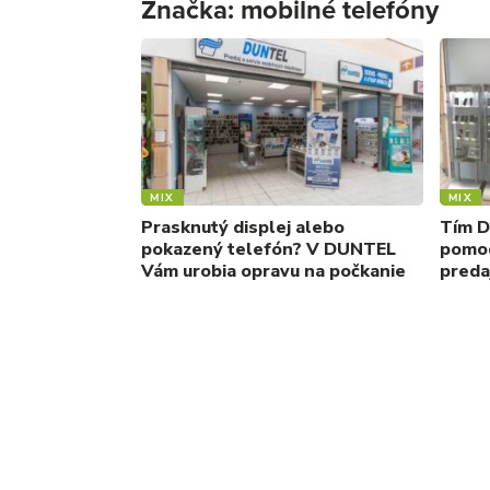
Značka:
mobilné telefóny
MIX
MIX
Prasknutý displej alebo
Tím D
pokazený telefón? V DUNTEL
pomoc
Vám urobia opravu na počkanie
preda