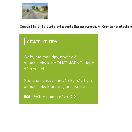
Cesta Malá Iža bude od pondelka uzavretá. V Komárne platia
ČITATEĽKÉ TIPY
Ak by ste mali tipy, návrhy či
pripomienky k AHOJ KOMÁRNO, dajte
nám vedieť.
Srdečne očakávame všetky návrhy a
pripomienky kľudne aj anonymne.
Pošlite nám správu