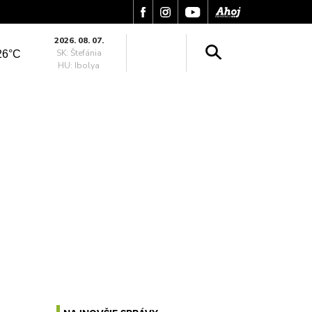
2026. 08. 07.
SK: Štefánia
26°C
HU: Ibolya