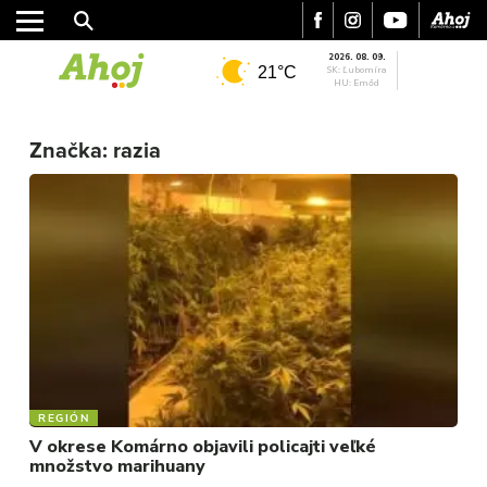
2026. 08. 09.
21°C
SK: Ľubomíra
HU: Emőd
Značka:
razia
MESTO
REGIÓN
ŠPORT
KULTÚRA
FOTKY
VIDEO
MIX
REGIÓN
V okrese Komárno objavili policajti veľké
množstvo marihuany