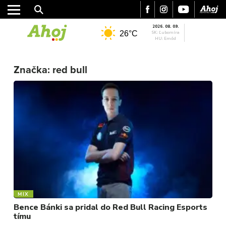
2026. 08. 09.
26°C
SK: Ľubomíra
HU: Emőd
Značka:
red bull
MESTO
REGIÓN
ŠPORT
KULTÚRA
FOTKY
VIDEO
MIX
MIX
Bence Bánki sa pridal do Red Bull Racing Esports
tímu