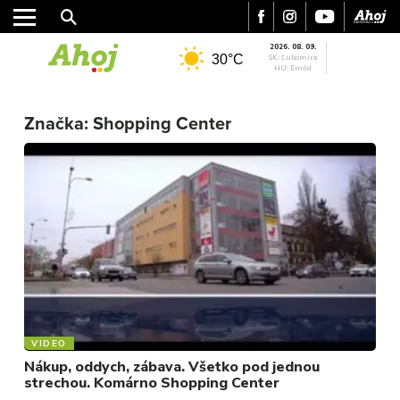
2026. 08. 09.
30°C
SK: Ľubomíra
HU: Emőd
Značka:
Shopping Center
MESTO
REGIÓN
ŠPORT
KULTÚRA
FOTKY
VIDEO
MIX
VIDEO
Nákup, oddych, zábava. Všetko pod jednou
strechou. Komárno Shopping Center