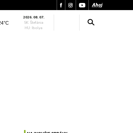
2026. 08. 07.
SK: Štefánia
24°C
HU: Ibolya