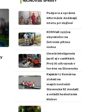
NAJNOVŠIE SPRÁVY
Podpora a správne
informácie dodávajú
istotu pri dojčení
KOMVaK vyzýva
obyvateľov na
šetrenie pitnou
vodou
Umelá inteligencia
ky
jazdí aj v sanitkách.
Prvý AI ultrazvuk v
teréne na Slovensku
Kajakári z Komárna
získali na
majstrovstvách
Slovenska 52 medailí
a ovládli hodnotenie
klubov