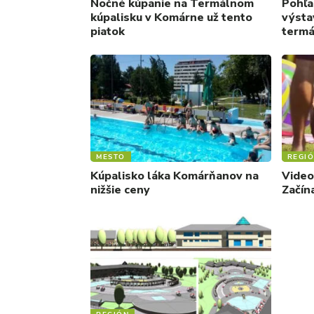
Nočné kúpanie na Termálnom
Pohľa
kúpalisku v Komárne už tento
výsta
piatok
termá
MESTO
REGI
Kúpalisko láka Komárňanov na
Video:
nižšie ceny
Začín