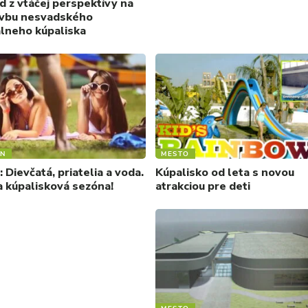
d z vtáčej perspektívy na
vbu nesvadského
lneho kúpaliska
ÓN
MESTO
 Dievčatá, priatelia a voda.
Kúpalisko od leta s novou
a kúpalisková sezóna!
atrakciou pre deti