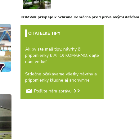
KOMVaK prispeje k ochrane Komárna pred prívalovými dažďami
ČITATEĽKÉ TIPY
Ak by ste mali tipy, návrhy či
pripomienky k AHOJ KOMÁRNO, dajte
nám vedieť.
Srdečne očakávame všetky návrhy a
pripomienky kľudne aj anonymne.
Pošlite nám správu