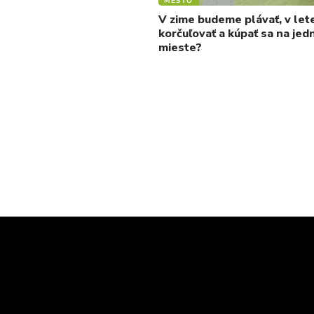
MESTO
V zime budeme plávať, v let
korčuľovať a kúpať sa na je
mieste?