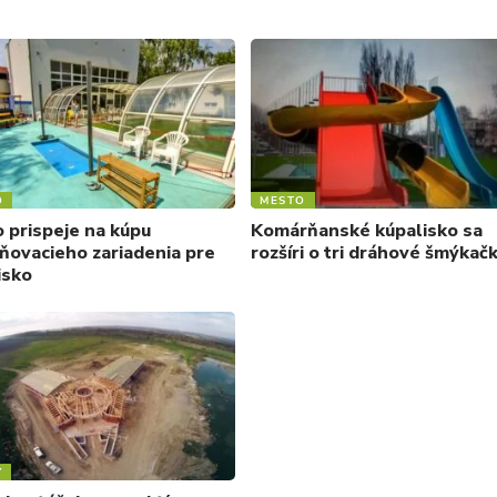
O
MESTO
 prispeje na kúpu
Komárňanské kúpalisko sa
ňovacieho zariadenia pre
rozšíri o tri dráhové šmýkač
isko
Y