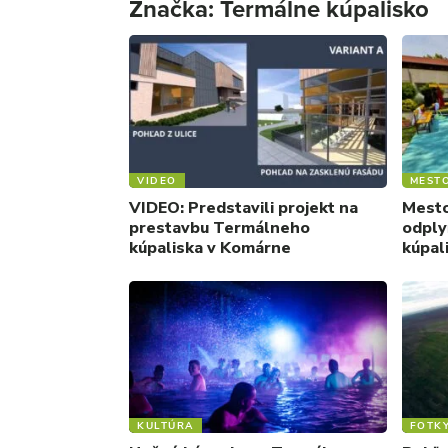
Značka:
Termálne kúpalisko
VIDEO
MEST
VIDEO: Predstavili projekt na
Mesto
prestavbu Termálneho
odply
kúpaliska v Komárne
kúpal
KULTÚRA
FOTK