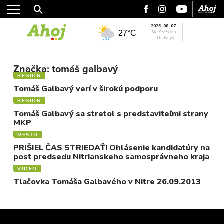
2026. 08. 07.
27°C
SK: Štefánia
HU: Ibolya
MESTO
REGIÓN
Značka:
tomáš galbavý
REGIÓN
ŠPORT
Tomáš Galbavý verí v širokú podporu
KULTÚRA
REGIÓN
FOTKY
Tomáš Galbavý sa stretol s predstaviteľmi strany
VIDEO
MKP
MIX
MESTO
PRIŠIEL ČAS STRIEDAŤ! Ohlásenie kandidatúry na
post predsedu Nitrianskeho samosprávneho kraja
VIDEO
Tlačovka Tomáša Galbavého v Nitre 26.09.2013