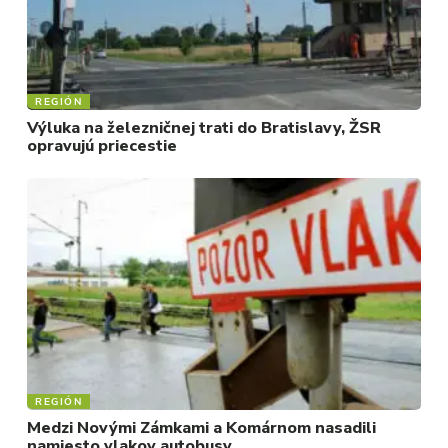
REGIÓN
Výluka na železničnej trati do Bratislavy, ŽSR
opravujú priecestie
REGIÓN
Medzi Novými Zámkami a Komárnom nasadili
namiesto vlakov autobusy