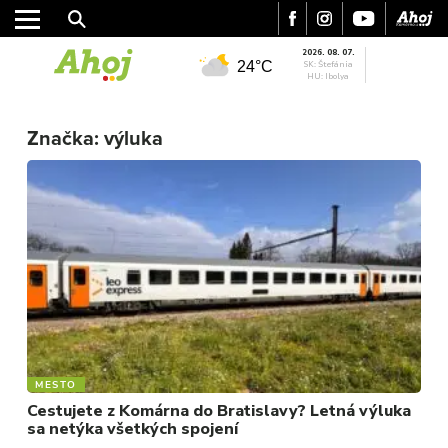
2026. 08. 07.
24°C
SK: Štefánia
HU: Ibolya
Značka:
výluka
MESTO
REGIÓN
ŠPORT
KULTÚRA
FOTKY
MESTO
Cestujete z Komárna do Bratislavy? Letná výluka
VIDEO
sa netýka všetkých spojení
MIX