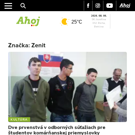
2026. 08. 06.
SK: Jozefína
25°C
HU: Berta,
Bettina
Značka:
Zenit
MESTO
REGIÓN
ŠPORT
KULTÚRA
FOTKY
VIDEO
MIX
KULTÚRA
Dve prvenstvá v odborných súťažiach pre
študentov komárňanskej priemyslovky