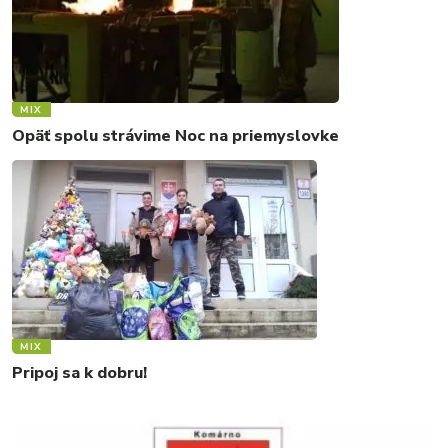
MIX
Opäť spolu strávime Noc na priemyslovke
MIX
Pripoj sa k dobru!