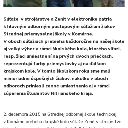
MESTO
REGIÓN
ŠPORT
Súťaže v strojárstve a Zenit v elektronike patria
k hlavným odborným postupovým súťažiam žiakov
KULTÚRA
Strednej priemyselnej školy v Komárne.
FOTKY
V oboch súťažiach prebieha každoročne na našej škole
VIDEO
aj veľký výber v rámci školského kola, ktorého víťazi,
MIX
resp. žiaci umiestnení na prvých dvoch priečkach,
reprezentujú farby priemyslovky aj na ďalšom
krajskom kole. V tomto školskom roku sme mali
mimoriadne úspešných žiakov, nakoľko v oboch
odboroch priniesli cenné umiestnenia aj v rámci
súperenia študentov Nitrianskeho kraja.
2. decembra 2015 na Strednej odbornej škole technickej
v Komárne prebehlo krajské kolo súťaže Zenit v strojárstve,