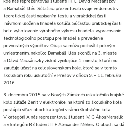
kde nás reprezentovali študenti III. C, Dávid Macsánszky
a Barnabáš Illés. Súťažiaci prezentovali svoje vedomosti v
teoretickej časti napísaním testu a v praktickej časti
návrhom uloženia hriadeľa kotúča. Súčasťou praktickej časti
bolo vyhotovenie výrobného výkresu hriadeľa, vypracovanie
technologického postupu pre hriadeľ a prevedenie
pevnostných výpočtov. Obaja sa môžu pochváliť pekným
umiestnením, nakoľko Barnabáš Illés skončil na 3. mieste
a Dávid Macsánszky získal vynikajúce 1. miesto, ktoré mu
zaručuje účasť na celoslovenskom kole, ktoré sa v tomto
školskom roku uskutoční v Prešov v dňoch 9. – 11. februára
2016.
3. decembra 2015 sa v Nových Zámkoch uskutočnilo krajské
kolo súťaže Zenit v elektronike, na ktoré zo školského kola
postúpili víťazi oboch kategórií v rámci školského kola.
V kategórii A nás reprezentoval študent IV. G ÁkosMarsalik
a v kategórii B študent II. F Alexander Méhes. O oboch sa dá