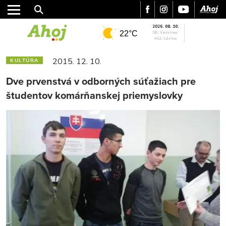
2026. 08. 10.
22°C
SK: Vavrinec
HU: Lőrinc
2015. 12. 10.
KULTÚRA
Dve prvenstvá v odborných súťažiach pre
študentov komárňanskej priemyslovky