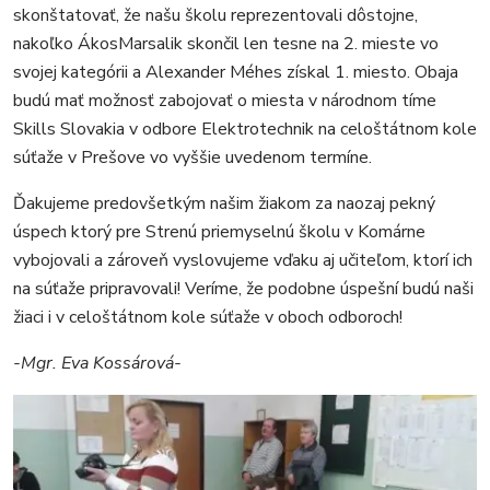
skonštatovať, že našu školu reprezentovali dôstojne,
nakoľko ÁkosMarsalik skončil len tesne na 2. mieste vo
svojej kategórii a Alexander Méhes získal 1. miesto. Obaja
budú mať možnosť zabojovať o miesta v národnom tíme
Skills Slovakia v odbore Elektrotechnik na celoštátnom kole
súťaže v Prešove vo vyššie uvedenom termíne.
Ďakujeme predovšetkým našim žiakom za naozaj pekný
úspech ktorý pre Strenú priemyselnú školu v Komárne
vybojovali a zároveň vyslovujeme vďaku aj učiteľom, ktorí ich
na súťaže pripravovali! Veríme, že podobne úspešní budú naši
žiaci i v celoštátnom kole súťaže v oboch odboroch!
-Mgr. Eva Kossárová-