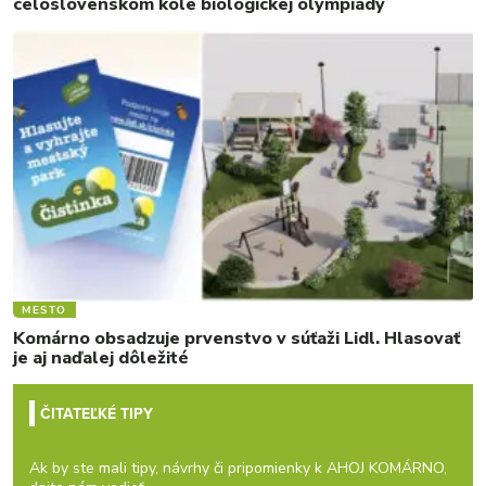
celoslovenskom kole biologickej olympiády
MESTO
Komárno obsadzuje prvenstvo v súťaži Lidl. Hlasovať
je aj naďalej dôležité
ČITATEĽKÉ TIPY
Ak by ste mali tipy, návrhy či pripomienky k AHOJ KOMÁRNO,