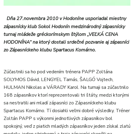
FOTKY
VIDEO
MIX
Dňa 27.novembra 2010 v Hodoníne usporiadal miestny
zápasnícky klub Sokol Hodonín medzinárodný zápasnícky
turnaj mládeže gréckorímskym štýlom „VEĽKÁ CENA
HODONÍNA“ na ktorý dostali srdečné pozvanie aj zápasníci
zo Zápasníckeho klubu Spartacus Komárno.
Zúčastnili sa ho pod vedením trénera PAPP Zoltána
SOLYMOS Dávid, LENGYEL Tamás, ŠALGÓ Vojtech,
HULMAN Nikolas a VÁRADY Karol. Na turnaji sa zúčastnilo
168 zápasníkov ktorí reprezentovali tri štáty, medzi ktorými
sa nestratili ani mladí zápasníci zo Zápasníckeho klubu
Spartacus Komárno. Tí dosiahli veľmi dobré výsledky. Tréner
Zoltán PAPP s výkonmi jednotlivých zápasníkov bol
spokojný, veď z piatich mladých zápasníkov jeden získal zlatú