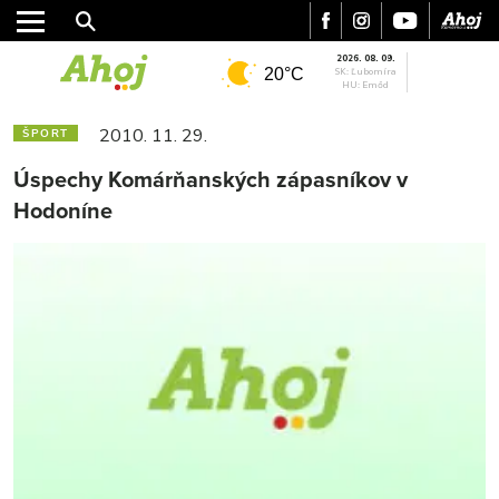
2026. 08. 09.
20°C
SK: Ľubomíra
HU: Emőd
2010. 11. 29.
ŠPORT
Úspechy Komárňanských zápasníkov v
Hodoníne
MESTO
REGIÓN
ŠPORT
KULTÚRA