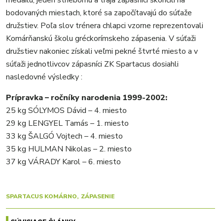
medailu, jeden striebornú a traja zápasníci skončili na
bodovaných miestach, ktoré sa započítavajú do súťaže
družstiev. Poľa slov trénera chlapci vzorne reprezentovali
Komárňanskú školu gréckorímskeho zápasenia. V súťaži
družstiev nakoniec získali veľmi pekné štvrté miesto a v
súťaži jednotlivcov zápasníci ZK Spartacus dosiahli
nasledovné výsledky :
Prípravka – ročníky narodenia 1999-2002:
25 kg SÓLYMOS Dávid – 4. miesto
29 kg LENGYEL Tamás – 1. miesto
33 kg ŠALGÓ Vojtech – 4. miesto
35 kg HULMAN Nikolas – 2. miesto
37 kg VÁRADY Karol – 6. miesto
SPARTACUS KOMÁRNO
ZÁPASENIE