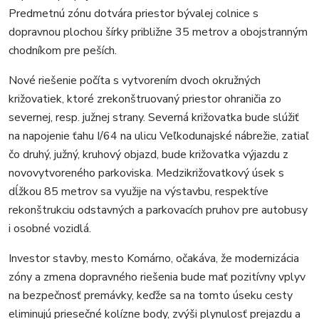
Predmetnú zónu dotvára priestor bývalej colnice s
dopravnou plochou šírky približne 35 metrov a obojstranným
chodníkom pre peších.
Nové riešenie počíta s vytvorením dvoch okružných
križovatiek, ktoré zrekonštruovaný priestor ohraničia zo
severnej, resp. južnej strany. Severná križovatka bude slúžiť
na napojenie ťahu I/64 na ulicu Veľkodunajské nábrežie, zatiaľ
čo druhý, južný, kruhový objazd, bude križovatka výjazdu z
novovytvoreného parkoviska. Medzikrižovatkový úsek s
dĺžkou 85 metrov sa využije na výstavbu, respektíve
rekonštrukciu odstavných a parkovacích pruhov pre autobusy
i osobné vozidlá.
Investor stavby, mesto Komárno, očakáva, že modernizácia
zóny a zmena dopravného riešenia bude mať pozitívny vplyv
na bezpečnosť premávky, keďže sa na tomto úseku cesty
eliminujú priesečné kolízne body, zvýši plynulosť prejazdu a