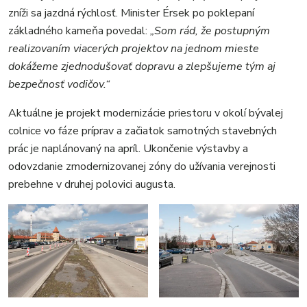
zníži sa jazdná rýchlosť. Minister Érsek po poklepaní
základného kameňa povedal:
„Som rád, že postupným
realizovaním viacerých projektov na jednom mieste
dokážeme zjednodušovať dopravu a zlepšujeme tým aj
bezpečnosť vodičov.“
Aktuálne je projekt modernizácie priestoru v okolí bývalej
colnice vo fáze príprav a začiatok samotných stavebných
prác je naplánovaný na apríl. Ukončenie výstavby a
odovzdanie zmodernizovanej zóny do užívania verejnosti
prebehne v druhej polovici augusta.