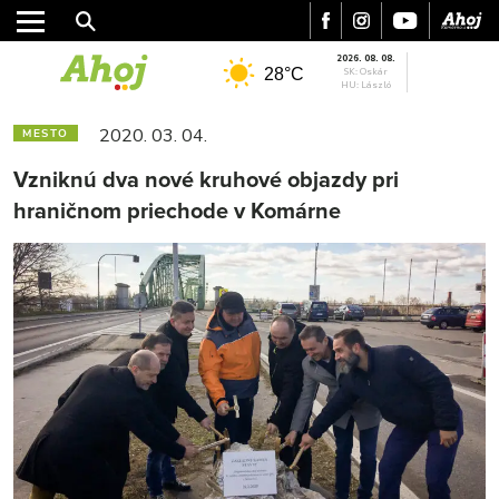
2026. 08. 08.
28°C
SK: Oskár
HU: László
2020. 03. 04.
MESTO
Vzniknú dva nové kruhové objazdy pri
hraničnom priechode v Komárne
MESTO