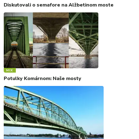
Diskutovali o semafore na Alžbetinom moste
MIX
Potulky Komárnom: Naše mosty