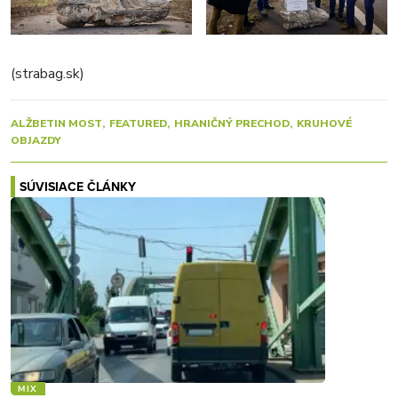
(strabag.sk)
ALŽBETIN MOST
FEATURED
HRANIČNÝ PRECHOD
KRUHOVÉ
OBJAZDY
SÚVISIACE ČLÁNKY
MIX