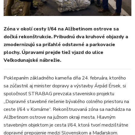
REGIÓN
ŠPORT
KULTÚRA
FOTKY
Zóna v okolí cesty I/64 na Alžbetinom ostrove sa
VIDEO
dočká rekonštrukcie. Pribudnú dva kruhové objazdy a
zmodernizujú sa priľahlé odstavné a parkovacie
MIX
plochy. Úpravami prejde tiež vjazd do ulice
Veľkodunajské nábrežie.
Poklepaním základného kameňa dňa 24. februára, ktorého
sa zúčastnil aj minister dopravy a výstavby Árpád Érsek, si
spoločnosť STRABAG prevzala stavenisko projektu
„Dopravné stavebné riešenie bývalého colného priestoru na
ceste I/64 v Komárne“. Rekonštruovaná zóna sa nachádza na
Alžbetinom ostrove na južnom okraji mesta. Hlavným
stavebným objektom je cesta I/64, ktorá tvorí medzištátne
dopravné prepojenie medzi Slovenskom a Maďarskom.