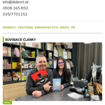
info@diderot.sk
0908 165 852
035/7701152
DIDEROT
FEATURED
KNÍHKUPECTVO
KNIHY
PR
SÚVISIACE ČLÁNKY
MIX