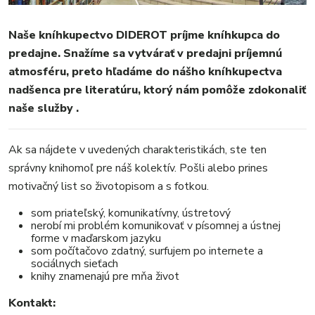
FOTKY
VIDEO
Naše kníhkupectvo DIDEROT príjme kníhkupca do
MIX
predajne.
Snažíme sa vytvárať v predajni príjemnú
atmosféru, preto hľadáme do nášho kníhkupectva
nadšenca pre literatúru, ktorý nám pomôže zdokonaliť
naše služby .
Ak sa nájdete v uvedených charakteristikách, ste ten
správny knihomoľ pre náš kolektív. Pošli alebo prines
motivačný list so životopisom a s fotkou.
som priateľský, komunikatívny, ústretový
nerobí mi problém komunikovať v písomnej a ústnej
forme v maďarskom jazyku
som počítačovo zdatný, surfujem po internete a
sociálnych sieťach
knihy znamenajú pre mňa život
Kontakt: