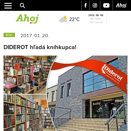
2026. 08. 08.
22°C
SK: Oskár
HU: László
2017. 01. 20.
MIX
DIDEROT hľadá kníhkupca!
MESTO
REGIÓN
ŠPORT
KULTÚRA