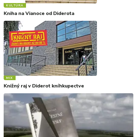
KULTÚRA
Kniha na Vianoce od Diderota
MIX
Knižný raj v Diderot kníhkupectve