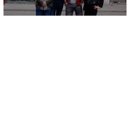
ŠPORT
KULTÚRA
FOTKY
VIDEO
MIX