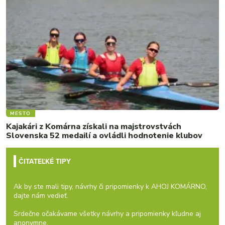
MESTO
Kajakári z Komárna získali na majstrovstvách
Slovenska 52 medailí a ovládli hodnotenie klubov
ČITATEĽKÉ TIPY
Ak by ste mali tipy, návrhy či pripomienky k AHOJ KOMÁRNO,
dajte nám vedieť.
Srdečne očakávame všetky návrhy a pripomienky kľudne aj
anonymne.