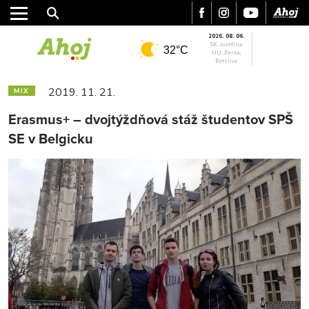
2026. 08. 06.
SK: Jozefína
32°C
HU: Berta,
Bettina
2019. 11. 21.
MIX
Erasmus+ – dvojtýždňová stáž študentov SPŠ
SE v Belgicku
MESTO
REGIÓN