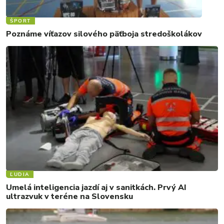
ŠPORT
Poznáme víťazov silového päťboja stredoškolákov
ĽUDIA
Umelá inteligencia jazdí aj v sanitkách. Prvý AI
ultrazvuk v teréne na Slovensku