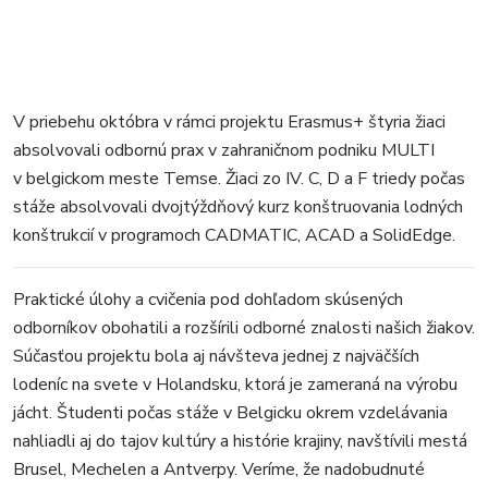
V priebehu októbra v rámci projektu Erasmus+ štyria žiaci
absolvovali odbornú prax v zahraničnom podniku MULTI
v belgickom meste Temse. Žiaci zo IV. C, D a F triedy počas
stáže absolvovali dvojtýždňový kurz konštruovania lodných
konštrukcií v programoch CADMATIC, ACAD a SolidEdge.
Praktické úlohy a cvičenia pod dohľadom skúsených
odborníkov obohatili a rozšírili odborné znalosti našich žiakov.
Súčasťou projektu bola aj návšteva jednej z najväčších
lodeníc na svete v Holandsku, ktorá je zameraná na výrobu
jácht. Študenti počas stáže v Belgicku okrem vzdelávania
nahliadli aj do tajov kultúry a histórie krajiny, navštívili mestá
Brusel, Mechelen a Antverpy. Veríme, že nadobudnuté