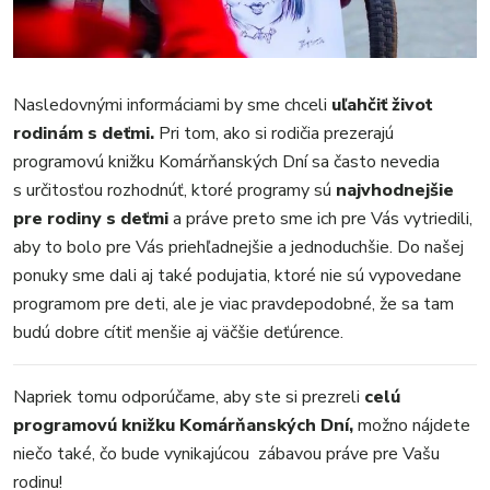
Nasledovnými informáciami by sme chceli
uľahčiť život
rodinám s deťmi.
Pri tom, ako si rodičia prezerajú
programovú knižku Komárňanských Dní sa často nevedia
s určitosťou rozhodnúť, ktoré programy sú
najvhodnejšie
pre rodiny s deťmi
a práve preto sme ich pre Vás vytriedili,
aby to bolo pre Vás priehľadnejšie a jednoduchšie. Do našej
ponuky sme dali aj také podujatia, ktoré nie sú vypovedane
programom pre deti, ale je viac pravdepodobné, že sa tam
budú dobre cítiť menšie aj väčšie deťúrence.
MESTO
Napriek tomu odporúčame, aby ste si prezreli
celú
REGIÓN
programovú knižku Komárňanských Dní,
možno nájdete
ŠPORT
niečo také, čo bude vynikajúcou
zábavou práve pre Vašu
KULTÚRA
rodinu!