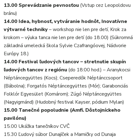
13.00 Sprevádzanie pevnosťou
(Vstup cez Leopoldovu
bránu)
14.00 Idea, hybnosť, vytváranie hodnôt, Inovatívne
výtvarné techniky
– workshop nie len pre detí, Krok za
krokom – výuka tanca nie len pre detí (do 18.00) (Súkromná
základná umelecká škola Sylvie Czafrangóovej, Nádvorie
Európy 18.)
14.00 Festival ľudových tancov – stretnutie skupín
ľudových tancov z regiónu
(do 18:00 hod.) – Aranykocsi
Néptáncegyüttes (Kocs); Cseperedők Néptánccsoport
(Bábolna); Forgatós Néptáncegyüttes (Mór); Garabonciás
Folklór Egyesület (Komárom); Zúgó Néptáncegyüttes
(Nagyigmánd) (Hudobný festival Kayser, pódium Mylan)
15.00 Tanečné popoludnie (Amfi. Dôstojníckeho
pavilónu)
15.00 Ukážka tanečníkov CVČ
15.30 Ľudový súbor Dunajíček a Mamičky od Dunaja