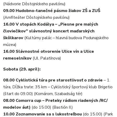
(Nádvorie Dôstojníckeho pavilónu)
09.00 Hudobno-tanečné pásmo žiakov ZŠ a ZUŠ
(Amfiteáter Dôstojníckeho pavilónu)
16.00 V stopách Kodálya – „Piesne pre malých
človiečikov“ slávnostný koncert maďarských
škôlkarov
(Kultúrny palác – hlavná budova Podunajského
múzea)
16.00 Slávnostné otvorenie Ulice vín a Ulice
remeselníkov
(Ul. Palatínova)
Sobota (29. apríl):
08.00 Cyklistická túra pre starostlivosť o zdravie
– 1.
túra, Dĺžka trate: 35 km – Cyklistický športový klub Brigetio
(štart do 09.00) (Komárom, Szabadság tér)
08.00 Comorra cup – Preteky rádiom riadených /RC/
modelov áut)
(do 15.00) (Bastión II.)
10.00 Zoznamovanie sa s lukostreľbou
(do 15.00) (Park