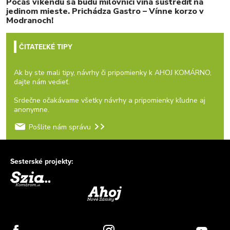
Počas víkendu sa budú milovníci vína sústrediť na
jedinom mieste. Prichádza Gastro – Vínne korzo v
Modranoch!
ČITATEĽKÉ TIPY
Ak by ste mali tipy, návrhy či pripomienky k AHOJ KOMÁRNO,
dajte nám vedieť.
Srdečne očakávame všetky návrhy a pripomienky kľudne aj
anonymne.
Pošlite nám správu
Sesterské projekty: