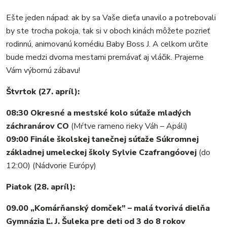
FOTKY
VIDEO
Ešte jeden nápad: ak by sa Vaše dieťa unavilo a potrebovali
MIX
by ste trocha pokoja, tak si v oboch kinách môžete pozrieť
rodinnú, animovanú komédiu Baby Boss J. A celkom určite
bude medzi dvoma mestami premávať aj vláčik. Prajeme
Vám výbornú zábavu!
Štvrtok (27. apríl):
08:30 Okresné a mestské kolo súťaže mladých
záchranárov CO
(Mŕtve rameno rieky Váh – Apáli)
09:00 Finále školskej tanečnej súťaže Súkromnej
základnej umeleckej školy Sylvie Czafrangóovej
(do
12:00) (Nádvorie Európy)
Piatok (28. apríl):
09.00 „Komárňanský domček” – malá tvorivá dielňa
Gymnázia Ľ. J. Šuleka pre deti od 3 do 8 rokov