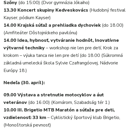
Szőny
(do 15:00) (Dvor gymnázia Jókaiho)
13.30 Koncert skupiny Kedveskovács
(Hudobný festival
Kayser, pódium Kayser)
14.00 Krajská súťaž a prehliadka dychoviek
(do 18.00)
(Amfiteáter Dôstojníckeho pavilónu)
14.00 Idea, hybnosť, vytváranie hodnôt, Inovatívne
výtvarné techniky
– workshop nie len pre detí, Krok za
krokom – výuka tanca nie len pre detí (do 18.00 (Súkromná
základná umelecká škola Sylvie Czafrangóovej, Nádvorie
Európy 18.)
Nedeľa (30. apríl):
09.00 Výstava a stretnutie motocyklov a áut
veteránov
(do 16.00) (Komárom, Szabadság tér 1.)
10.00 III. Brigetio MTB Maratón a súťaže pre deti,
vzdielenosť: 33 km
– Cyklistický športový klub Brigetio,
(Monoštorská pevnosť)