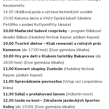
Kecskemétu
14.30 Ukážková jazda a výstava historických vozidiel
15.00 Kukorica Jancsi a Vitéz! Epická báseň Sándora
Petőfiho v podaní Kuttyomfitty társulat
10.00 Maďarské ľudové rozprávky
– program Bábkové
divadlo Bábuci (Hudobný festival Kayser, pódium Kayser)
10.00 Tvorivé dielne – Klub remesiel a ručných prác
Kemence
(do 17:00 hod.) (Dvor gymnázia Jókaiho)
10.00 Hry pre deti s Klubom turistiky Bakancsos
(do
18:00 hod.) (Dvor gymnázia Jókaiho)
11.00 Koncert skupiny Zsebsün
(Hudobný festival
Kayser, pódium Kayser)
11.00 Sprevádzanie pevnosťou
(Vstup cez Leopoldovu
bránu)
11.30 Súťaž v preťahovaní ľanom
(Alžbetin most)
12.30 Jazda na koni – Združenie jazdeckých športov
Szőny
(do 15:00) (Dvor gymnázia Jókaiho)