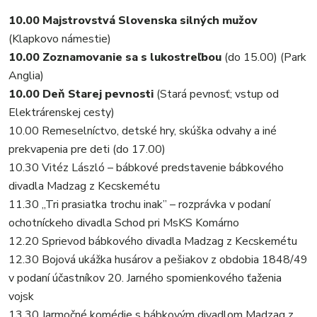
10.00 Majstrovstvá Slovenska silných mužov
(Klapkovo námestie)
10.00 Zoznamovanie sa s lukostreľbou
(do 15.00) (Park
Anglia)
10.00 Deň Starej pevnosti
(Stará pevnosť; vstup od
Elektrárenskej cesty)
10.00 Remeselníctvo, detské hry, skúška odvahy a iné
prekvapenia pre deti (do 17.00)
10.30 Vitéz László – bábkové predstavenie bábkového
divadla Madzag z Kecskemétu
11.30 „Tri prasiatka trochu inak” – rozprávka v podaní
ochotníckeho divadla Schod pri MsKS Komárno
12.20 Sprievod bábkového divadla Madzag z Kecskemétu
12.30 Bojová ukážka husárov a pešiakov z obdobia 1848/49
v podaní účastníkov 20. Jarného spomienkového ťaženia
vojsk
13.30 Jarmočné komédie s bábkovým divadlom Madzag z