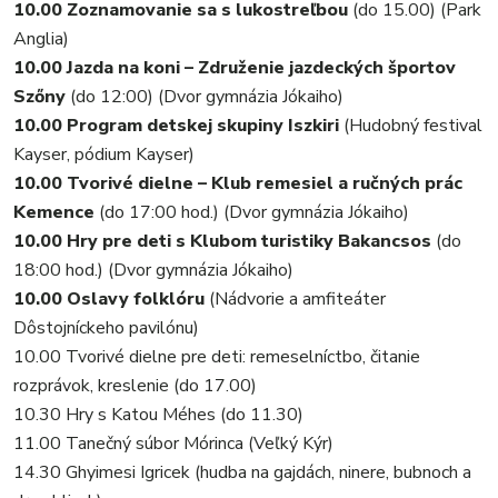
10.00 Zoznamovanie sa s lukostreľbou
(do 15.00) (Park
Anglia)
10.00 Jazda na koni – Združenie jazdeckých športov
Szőny
(do 12:00) (Dvor gymnázia Jókaiho)
10.00 Program detskej skupiny Iszkiri
(Hudobný festival
Kayser, pódium Kayser)
10.00 Tvorivé dielne – Klub remesiel a ručných prác
Kemence
(do 17:00 hod.) (Dvor gymnázia Jókaiho)
10.00 Hry pre deti s Klubom turistiky Bakancsos
(do
18:00 hod.) (Dvor gymnázia Jókaiho)
10.00 Oslavy folklóru
(Nádvorie a amfiteáter
Dôstojníckeho pavilónu)
10.00 Tvorivé dielne pre deti: remeselníctbo, čitanie
rozprávok, kreslenie (do 17.00)
10.30 Hry s Katou Méhes (do 11.30)
11.00 Tanečný súbor Mórinca (Veľký Kýr)
14.30 Ghyimesi Igricek (hudba na gajdách, ninere, bubnoch a