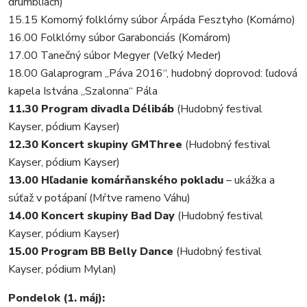
drumbliach)
15.15 Komorný folklórny súbor Árpáda Fesztyho (Komárno)
16.00 Folklórny súbor Garabonciás (Komárom)
17.00 Tanečný súbor Megyer (Veľký Meder)
18.00 Galaprogram „Páva 2016“, hudobný doprovod: ľudová
kapela Istvána „Szalonna“ Pála
11.30 Program divadla Délibáb
(Hudobný festival
Kayser, pódium Kayser)
12.30 Koncert skupiny GMThree
(Hudobný festival
Kayser, pódium Kayser)
13.00 Hľadanie komárňanského pokladu
– ukážka a
súťaž v potápaní (Mŕtve rameno Váhu)
14.00 Koncert skupiny Bad Day
(Hudobný festival
Kayser, pódium Kayser)
15.00 Program BB Belly Dance
(Hudobný festival
Kayser, pódium Mylan)
Pondelok (1. máj):