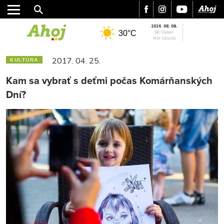
2026. 08. 08.
30°C
SK: Oskár
HU: László
2017. 04. 25.
KULTÚRA
Kam sa vybrať s deťmi počas Komárňanských
Dní?