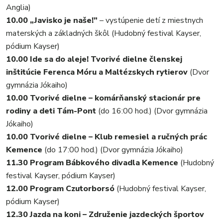
Anglia)
10.00 „Javisko je naše!”
– vystúpenie detí z miestnych
materských a základných škôl (Hudobný festival Kayser,
pódium Kayser)
10.00 Ide sa do aleje! Tvorivé dielne členskej
inštitúcie Ferenca Móru a Maltézskych rytierov
(Dvor
gymnázia Jókaiho)
10.00 Tvorivé dielne – komárňanský stacionár pre
rodiny a deti Tám-Pont
(do 16:00 hod.) (Dvor gymnázia
Jókaiho)
10.00 Tvorivé dielne – Klub remesiel a ručných prác
Kemence
(do 17:00 hod.) (Dvor gymnázia Jókaiho)
11.30 Program Bábkového divadla Kemence
(Hudobný
festival Kayser, pódium Kayser)
12.00 Program Czutorborsó
(Hudobný festival Kayser,
pódium Kayser)
12.30 Jazda na koni – Združenie jazdeckých športov