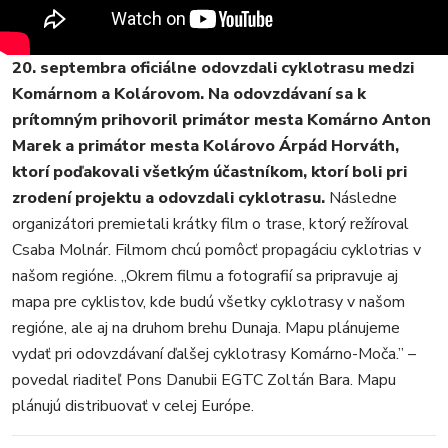
REGIÓN
ŠPORT
20. septembra oficiálne odovzdali cyklotrasu medzi
KULTÚRA
Komárnom a Kolárovom. Na odovzdávaní sa k
FOTKY
prítomným prihovoril primátor mesta Komárno Anton
VIDEO
Marek a primátor mesta Kolárovo Árpád Horváth,
MIX
ktorí poďakovali všetkým účastníkom, ktorí boli pri
zrodení projektu a odovzdali cyklotrasu.
Následne
organizátori premietali krátky film o trase, ktorý režíroval
Csaba Molnár. Filmom chcú pomôcť propagáciu cyklotrias v
našom regióne. „Okrem filmu a fotografií sa pripravuje aj
mapa pre cyklistov, kde budú všetky cyklotrasy v našom
regióne, ale aj na druhom brehu Dunaja. Mapu plánujeme
vydať pri odovzdávaní ďalšej cyklotrasy Komárno-Moča.” –
povedal riaditeľ Pons Danubii EGTC Zoltán Bara. Mapu
plánujú distribuovať v celej Európe.