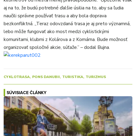
kilometrov od mesta menej pravdepodobné.” Upozornil však
aj na to, že budú potrebné ďalšie úsilia na to, aby sa ľudia
naučili správne používať trasu a aby bola doprava
bezkonfliktná. „Teraz odovzdaná trasa je aj preto významná,
lebo môže fungovať ako most medzi cyklistickými
komunitami, klubmi z Kolárova a z Komárna. Bude možnosť
organizovať spoločné akcie, súťaže.” – dodal Bujna.
CYKLOTRASA
PONS DANUBII
TURISTIKA
TURIZMUS
SÚVISIACE ČLÁNKY