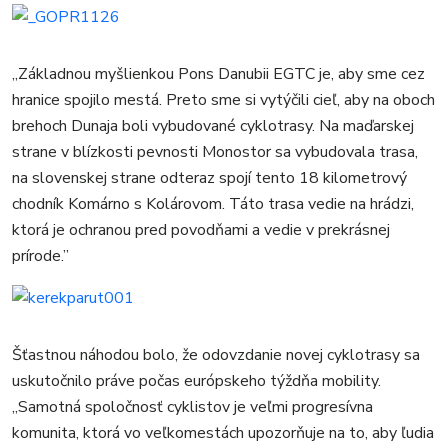
„Základnou myšlienkou Pons Danubii EGTC je, aby sme cez
hranice spojilo mestá. Preto sme si vytýčili cieľ, aby na oboch
brehoch Dunaja boli vybudované cyklotrasy. Na maďarskej
strane v blízkosti pevnosti Monostor sa vybudovala trasa,
na slovenskej strane odteraz spojí tento 18 kilometrový
chodník Komárno s Kolárovom. Táto trasa vedie na hrádzi,
ktorá je ochranou pred povodňami a vedie v prekrásnej
prírode.”
Šťastnou náhodou bolo, že odovzdanie novej cyklotrasy sa
uskutočnilo práve počas európskeho týždňa mobility.
„Samotná spoločnosť cyklistov je veľmi progresívna
komunita, ktorá vo veľkomestách upozorňuje na to, aby ľudia