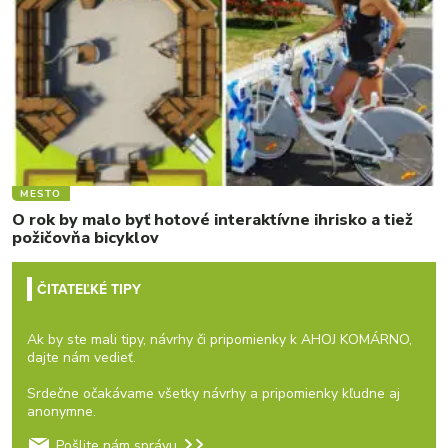
MESTO
O rok by malo byť hotové interaktívne ihrisko a tiež
požičovňa bicyklov
ČITATEĽKÉ TIPY
Ak by ste mali tipy, návrhy či pripomienky k AHOJ KOMÁRNO,
dajte nám vedieť.
Srdečne očakávame všetky návrhy a pripomienky kľudne aj
anonymne.
Pošlite nám správu