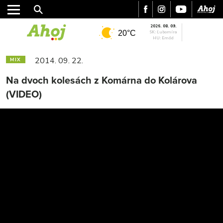
2026. 08. 09.
20°C
SK: Ľubomíra
HU: Emőd
2014. 09. 22.
MIX
Na dvoch kolesách z Komárna do Kolárova
(VIDEO)
MESTO