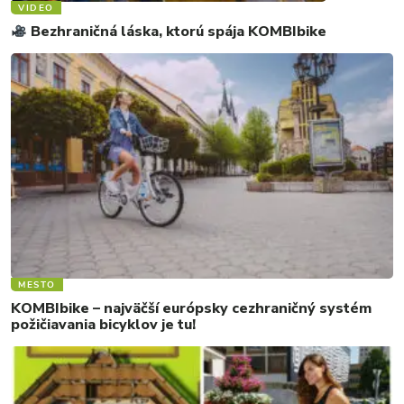
VIDEO
Bezhraničná láska, ktorú spája KOMBIbike
MESTO
KOMBIbike – najväčší európsky cezhraničný systém
požičiavania bicyklov je tu!