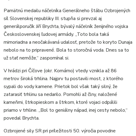
Pamätnú medailu náčelníka Generálneho štábu Ozbrojených
síl Slovenskej republiky III. stupňa si prevzal aj
generálporučík Jiří Brychta, bývalý náčelník ženijného vojska
Československej ľudovej armády. „Toto bola taká
mimoriadna a neočakávaná udalosť, pretože to koryto Dunaja
nebolo na to pripravené. Bola to storočná voda. Dnes sa to
už stať nemôže,“ zaspomínal si.
V hrádzi pri Číčove (okr. Komárno) vtedy vznikla až 86
metrov široká trhlina. Najprv tu postavili most, z ktorého
sypali do vody kamene. Prietok bol však taký silný, že
zatarasiť trhlinu sa nedarilo. Pomohli až člny, naložené
kameňmi, štrkopieskom a štrkom, ktoré vojaci odpálili
priamo v trhline. „Bol to geniálny nápad, inej cesty nebolo,“
povedal Brychta.
Ozbrojené sily SR pri príležitosti 50. výročia povodne