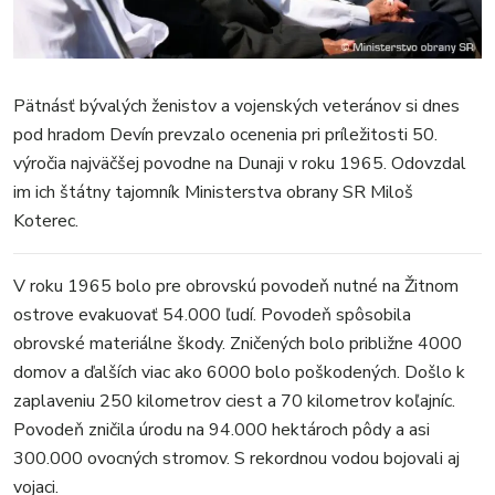
Pätnásť bývalých ženistov a vojenských veteránov si dnes
pod hradom Devín prevzalo ocenenia pri príležitosti 50.
výročia najväčšej povodne na Dunaji v roku 1965. Odovzdal
im ich štátny tajomník Ministerstva obrany SR Miloš
Koterec.
V roku 1965 bolo pre obrovskú povodeň nutné na Žitnom
ostrove evakuovať 54.000 ľudí. Povodeň spôsobila
obrovské materiálne škody. Zničených bolo približne 4000
domov a ďalších viac ako 6000 bolo poškodených. Došlo k
zaplaveniu 250 kilometrov ciest a 70 kilometrov koľajníc.
Povodeň zničila úrodu na 94.000 hektároch pôdy a asi
300.000 ovocných stromov. S rekordnou vodou bojovali aj
vojaci.