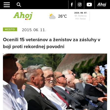
2026. 08. 07.
26°C
SK: Štefánia
HU: Ibolya
2015. 06. 11.
MESTO
Ocenili 15 veteránov a ženistov za zásluhy v
boji proti rekordnej povodni
MESTO
REGIÓN
ŠPORT
KULTÚRA
FOTKY
VIDEO
MIX