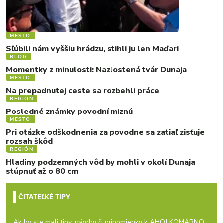
MESTO
Sľúbili nám vyššiu hrádzu, stihli ju len Maďari
BLOG
Momentky z minulosti: Nazlostená tvár Dunaja
MESTO
Na prepadnutej ceste sa rozbehli práce
REGIÓN
Posledné známky povodní miznú
MESTO
Pri otázke odškodnenia za povodne sa zatiaľ zisťuje
rozsah škôd
REGIÓN
Hladiny podzemných vôd by mohli v okolí Dunaja
stúpnuť až o 80 cm
ČITATEĽKÉ TIPY
Ak by ste mali tipy, návrhy či pripomienky k AHOJ KOMÁRNO,