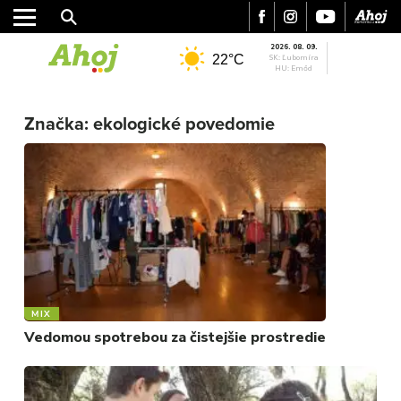
2026. 08. 09.
22°C
SK: Ľubomíra
HU: Emőd
MESTO
Značka:
ekologické povedomie
REGIÓN
ŠPORT
KULTÚRA
FOTKY
VIDEO
MIX
MIX
Vedomou spotrebou za čistejšie prostredie