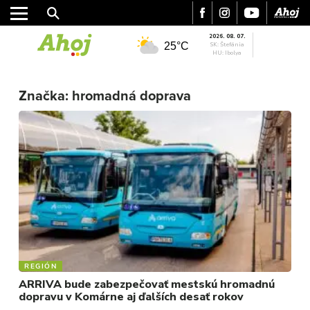
2026. 08. 07.
25°C
SK: Štefánia
HU: Ibolya
Značka:
hromadná doprava
MESTO
REGIÓN
ŠPORT
KULTÚRA
FOTKY
VIDEO
MIX
REGIÓN
ARRIVA bude zabezpečovať mestskú hromadnú
dopravu v Komárne aj ďalších desať rokov