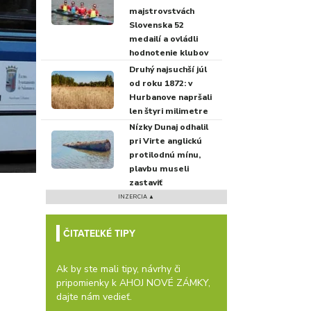
majstrovstvách
Slovenska 52
medailí a ovládli
hodnotenie klubov
Druhý najsuchší júl
od roku 1872: v
Hurbanove napršali
len štyri milimetre
Nízky Dunaj odhalil
pri Virte anglickú
protilodnú mínu,
plavbu museli
zastaviť
INZERCIA ▲
ČITATEĽKÉ TIPY
Ak by ste mali tipy, návrhy či
pripomienky k AHOJ NOVÉ ZÁMKY,
dajte nám vedieť.