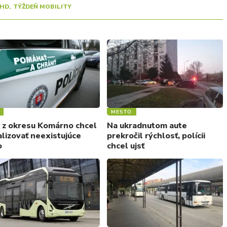
HD
TÝŽDEŇ MOBILITY
MESTO
 z okresu Komárno chcel
Na ukradnutom aute
alizovať neexistujúce
prekročil rýchlosť, polícii
o
chcel ujsť