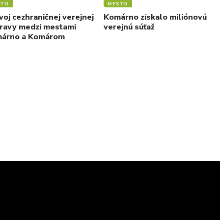
STO
MESTO
voj cezhraničnej verejnej
Komárno získalo miliónovú
ravy medzi mestami
verejnú súťaž
árno a Komárom