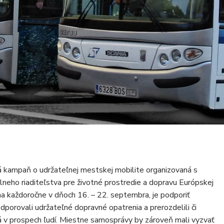
á kampaň o udržateľnej mestskej mobilite organizovaná s
lneho riaditeľstva pre životné prostredie a dopravu Európskej
a každoročne v dňoch 16. – 22. septembra, je podporiť
porovali udržateľné dopravné opatrenia a prerozdelili či
tvá v prospech ľudí. Miestne samosprávy by zároveň mali vyzvať