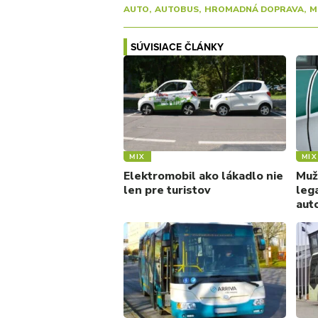
AUTO
AUTOBUS
HROMADNÁ DOPRAVA
M
SÚVISIACE ČLÁNKY
MIX
MIX
Elektromobil ako lákadlo nie
Muž
len pre turistov
leg
aut