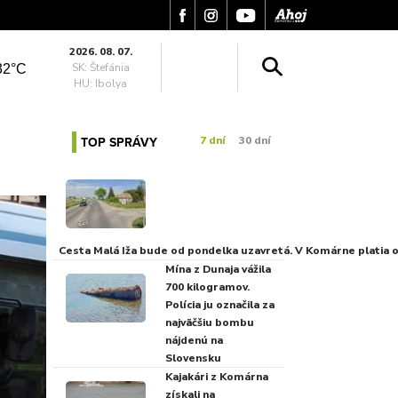
2026. 08. 07.
SK: Štefánia
32°C
HU: Ibolya
TOP SPRÁVY
7 dní
30 dní
Cesta Malá Iža bude od pondelka uzavretá. V Komárne platia
Mína z Dunaja vážila
700 kilogramov.
Polícia ju označila za
najväčšiu bombu
nájdenú na
Slovensku
Kajakári z Komárna
získali na