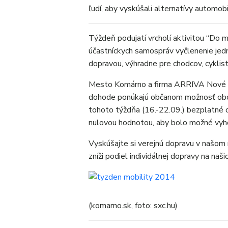
ľudí, aby vyskúšali alternatívy automob
Týždeň podujatí vrcholí aktivitou “Do 
účastníckych samospráv vyčlenenie jedn
dopravou, výhradne pre chodcov, cyklist
Mesto Komárno a firma ARRIVA Nové Z
dohode ponúkajú občanom možnosť obozn
tohoto týždňa (16.-22.09.) bezplatné 
nulovou hodnotou, aby bolo možné vyho
Vyskúšajte si verejnú dopravu v našom
zníži podiel individálnej dopravy na naši
(komarno.sk, foto: sxc.hu)