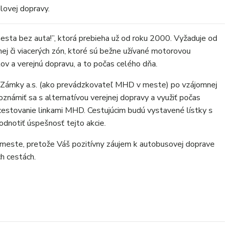
ilovej dopravy.
mesta bez auta!”, ktorá prebieha už od roku 2000. Vyžaduje od
ej či viacerých zón, ktoré sú bežne užívané motorovou
ov a verejnú dopravu, a to počas celého dňa.
ámky a.s. (ako prevádzkovateľ MHD v meste) po vzájomnej
ámiť sa s alternatívou verejnej dopravy a využiť počas
cestovanie linkami MHD. Cestujúcim budú vystavené lístky s
dnotiť úspešnosť tejto akcie.
 meste, pretože Váš pozitívny záujem k autobusovej doprave
ch cestách.