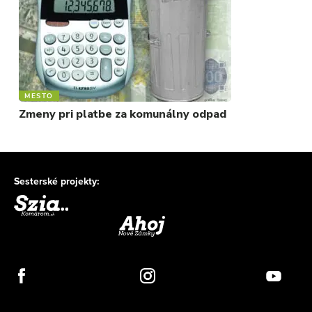
MESTO
Zmeny pri platbe za komunálny odpad
Sesterské projekty: