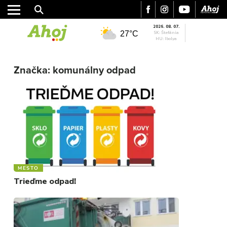
2026. 08. 07.
27°C
SK: Štefánia
HU: Ibolya
Značka:
komunálny odpad
MESTO
REGIÓN
ŠPORT
KULTÚRA
FOTKY
VIDEO
MIX
MESTO
Trieďme odpad!