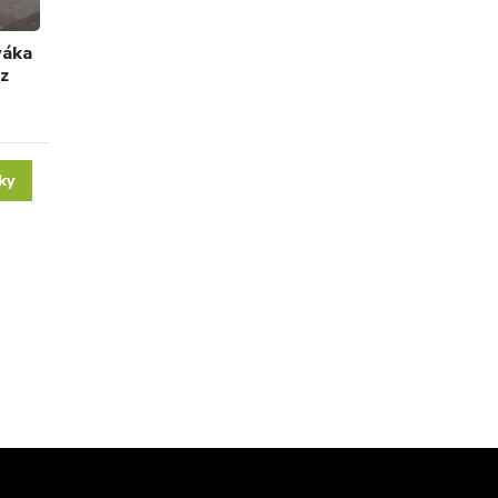
váka
 z
ky