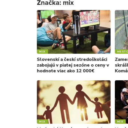
Značka:
mix
MIX
MEST
Slovenskí a českí stredoškoláci
Zames
zabojujú v piatej sezóne o ceny v
skrášľ
hodnote viac ako 12 000€
Komá
MIX
MIX