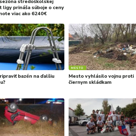
sezóna stredoškolskej
t ligy prináša súboje o ceny
note viac ako 6240€
MESTO
ripraviť bazén na ďalšiu
Mesto vyhlásilo vojnu proti
u?
čiernym skládkam