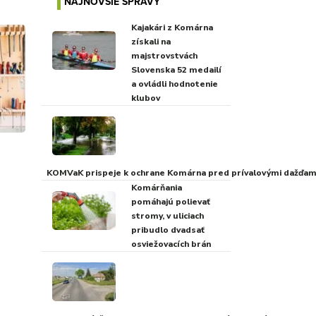
NAJNOVŠIE SPRÁVY
Kajakári z Komárna
získali na
majstrovstvách
Slovenska 52 medailí
a ovládli hodnotenie
klubov
KOMVaK prispeje k ochrane Komárna pred prívalovými dažďami
Komárňania
pomáhajú polievať
stromy, v uliciach
pribudlo dvadsať
osviežovacích brán