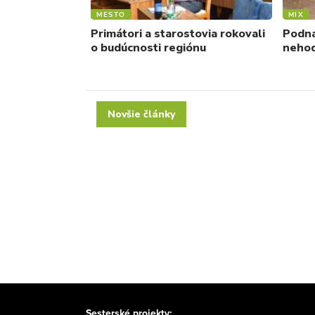
MESTO
MIX
Primátori a starostovia rokovali
Podna
o budúcnosti regiónu
neho
Novšie články
Sesterské projekty: