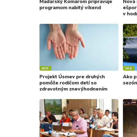
Maďarský Komárom pripravuje
Nová 
programom nabitý víkend
ešpor
v hod
MIX
MIX
Projekt Úsmev pre druhých
Ako p
pomôže rodičom detí so
sezón
zdravotným znevýhodnením