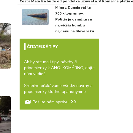
Cesta Malá Iža bude od pondelka uzavretá. V Komárne platia
Mína z Dunaja vážila
700 kilogramov.
Polícia ju označila za
najväčšiu bombu
nájdenú na Slovensku
ČITATEĽKÉ TIPY
Ak by ste mali tipy, návrhy či
pripomienky k AHOJ KOMÁRNO, dajte
nám vedieť.
Srdečne očakávame všetky návrhy a
pripomienky kľudne aj anonymne.
Pošlite nám správu