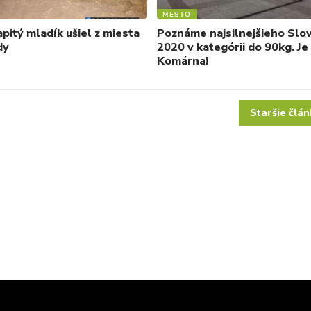
MESTO
pitý mladík ušiel z miesta
Poznáme najsilnejšieho Slo
dy
2020 v kategórii do 90kg. Je
Komárna!
Staršie člán