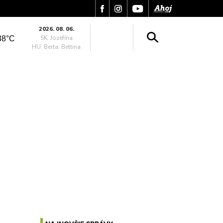
2026. 08. 06.
SK: Jozefína
38°C
HU: Berta, Bettina