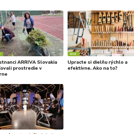
O
MIX
tnanci ARRIVA Slovakia
Upracte si dielňu rýchlo a
ovali prostredie v
efektívne. Ako na to?
rne