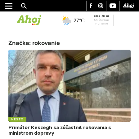
2026. 08. 07.
27°C
SK: Štefánia
HU: Ibolya
Značka:
rokovanie
MESTO
REGIÓN
ŠPORT
KULTÚRA
FOTKY
VIDEO
MIX
MESTO
Primátor Keszegh sa zúčastnil rokovania s
ministrom dopravy