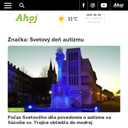
2026. 08. 09.
31°C
SK: Ľubomíra
HU: Emőd
Značka:
Svetový deň autizmu
MESTO
REGIÓN
ŠPORT
KULTÚRA
FOTKY
VIDEO
MIX
MESTO
Počas Svetového dňa povedomia o autizme sa
Súsošie sv. Trojice oblieklo do modrej