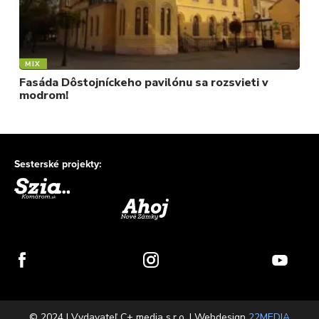
MIX
Fasáda Dôstojníckeho pavilónu sa rozsvieti v
modrom!
Sesterské projekty:
© 2024 | Vydavateľ C+ media s.r.o. | Webdesign
22MEDIA