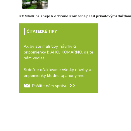
KOMVaK prispeje k ochrane Komárna pred prívalovými dažďami
ČITATEĽKÉ TIPY
Ak by ste mali tipy, návrhy či
pripomienky k AHOJ KOMÁRNO, dajte
nám vedieť.
Srdečne očakávame všetky návrhy a
pripomienky kľudne aj anonymne.
Pošlite nám správu