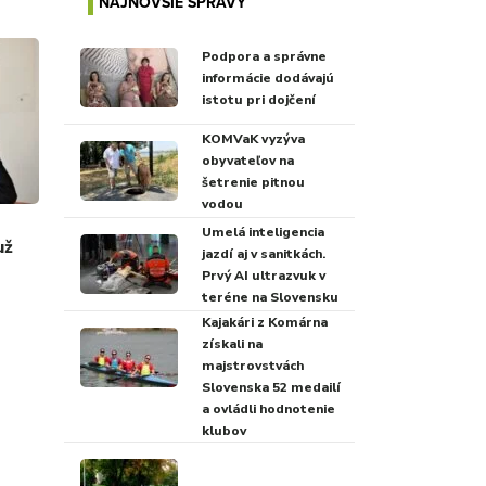
NAJNOVŠIE SPRÁVY
Podpora a správne
informácie dodávajú
istotu pri dojčení
KOMVaK vyzýva
obyvateľov na
šetrenie pitnou
vodou
Umelá inteligencia
už
jazdí aj v sanitkách.
Prvý AI ultrazvuk v
teréne na Slovensku
Kajakári z Komárna
získali na
majstrovstvách
Slovenska 52 medailí
a ovládli hodnotenie
klubov