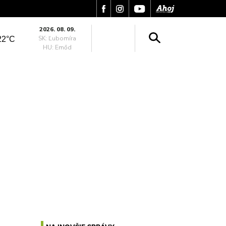
2026. 08. 09.
SK: Ľubomíra
22°C
HU: Emőd