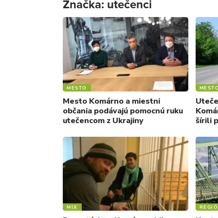
Značka:
utečenci
MESTO
MEST
Mesto Komárno a miestni
Uteče
občania podávajú pomocnú ruku
Komár
utečencom z Ukrajiny
šírili
MIX
REGI