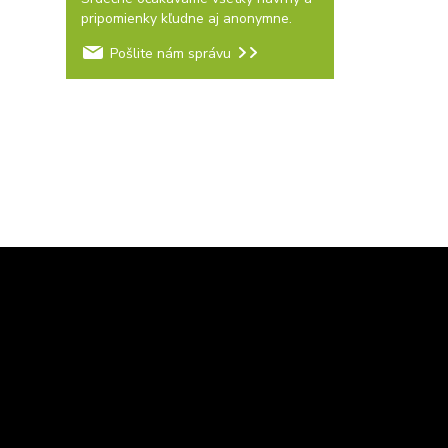
pripomienky kľudne aj anonymne.
Pošlite nám správu