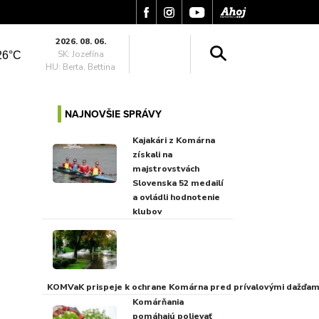
2026. 08. 06.
SK: Jozefína
26°C
HU: Berta, Bettina
NAJNOVŠIE SPRÁVY
Kajakári z Komárna
získali na
majstrovstvách
Slovenska 52 medailí
a ovládli hodnotenie
klubov
KOMVaK prispeje k ochrane Komárna pred prívalovými dažďami
Komárňania
pomáhajú polievať