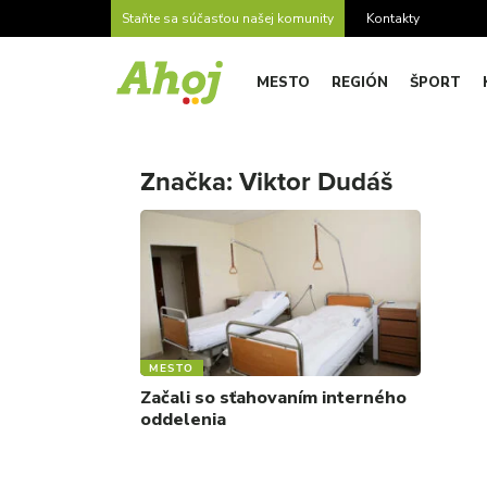
Staňte sa súčasťou našej komunity
Kontakty
MESTO
REGIÓN
ŠPORT
Značka:
Viktor Dudáš
MESTO
Začali so sťahovaním interného
oddelenia