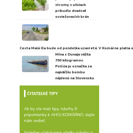
stromy, v uliciach
pribudlo dvadsať
osviežovacích brán
Cesta Malá Iža bude od pondelka uzavretá. V Komárne platia
Mína z Dunaja vážila
700 kilogramov.
Polícia ju označila za
najväčšiu bombu
nájdenú na Slovensku
ČITATEĽKÉ TIPY
Ak by ste mali tipy, návrhy či
pripomienky k AHOJ KOMÁRNO, dajte
nám vedieť.
Srdečne očakávame všetky návrhy a