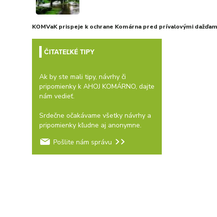
KOMVaK prispeje k ochrane Komárna pred prívalovými dažďami
ČITATEĽKÉ TIPY
Ak by ste mali tipy, návrhy či
pripomienky k AHOJ KOMÁRNO, dajte
nám vedieť.
Srdečne očakávame všetky návrhy a
pripomienky kľudne aj anonymne.
Pošlite nám správu