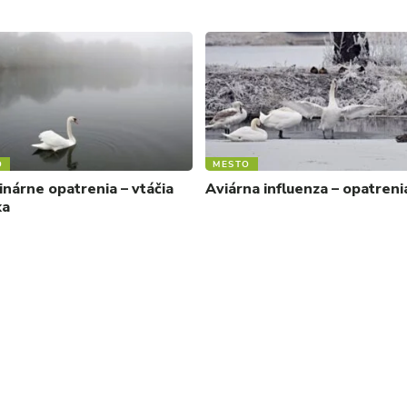
O
MESTO
inárne opatrenia – vtáčia
Aviárna influenza – opatreni
ka