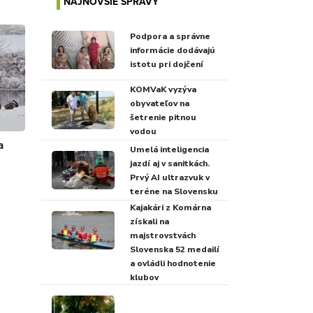
NAJNOVŠIE SPRÁVY
Podpora a správne
informácie dodávajú
istotu pri dojčení
KOMVaK vyzýva
obyvateľov na
šetrenie pitnou
vodou
a
Umelá inteligencia
jazdí aj v sanitkách.
Prvý AI ultrazvuk v
teréne na Slovensku
Kajakári z Komárna
získali na
majstrovstvách
Slovenska 52 medailí
a ovládli hodnotenie
klubov