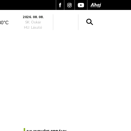
2026. 08. 08.
SK: Oskár
30°C
HU: László