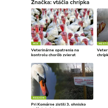
Značka:
vtáčia chrípka
MIX
MEST
Veterinárne opatrenia na
Veter
kontrolu chorôb zvierat
chríp
REGIÓN
Pri Komárne zistili 3. ohnisko