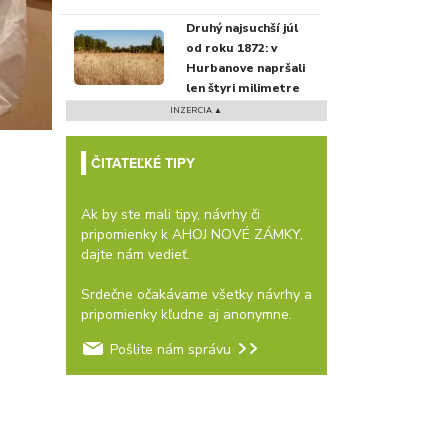
Druhý najsuchší júl
od roku 1872: v
Hurbanove napršali
len štyri milimetre
INZERCIA ▲
ČITATEĽKÉ TIPY
Ak by ste mali tipy, návrhy či
pripomienky k AHOJ NOVÉ ZÁMKY,
dajte nám vedieť.
Srdečne očakávame všetky návrhy a
pripomienky kľudne aj anonymne.
Pošlite nám správu