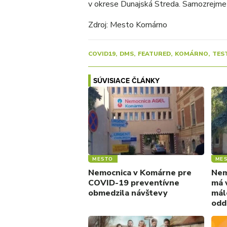
v okrese Dunajská Streda. Samozrejme 
Zdroj: Mesto Komárno
COVID19
DMS
FEATURED
KOMÁRNO
TES
SÚVISIACE ČLÁNKY
MESTO
ME
Nemocnica v Komárne pre
Nem
COVID-19 preventívne
má 
obmedzila návštevy
mál
odd