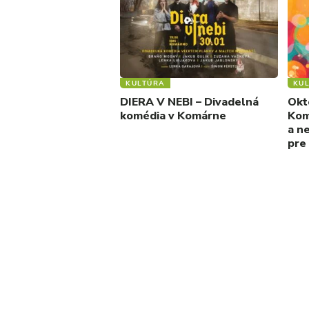
KULTÚRA
KU
DIERA V NEBI – Divadelná
Okt
komédia v Komárne
Kom
a n
pre