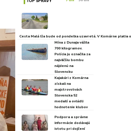
TOP SPRÁVY
7 dní
30 dní
Cesta Malá Iža bude od pondelka uzavretá. V Komárne platia
Mína z Dunaja vážila
700 kilogramov.
Polícia ju označila za
najväčšiu bombu
nájdenú na
Slovensku
Kajakári z Komárna
získali na
majstrovstvách
Slovenska 52
medailí a ovládli
hodnotenie klubov
Podpora a správne
informácie dodávajú
istotu pri dojčení