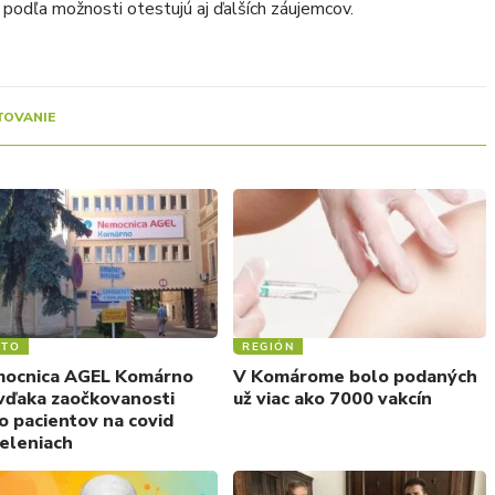
podľa možnosti otestujú aj ďalších záujemcov.
TOVANIE
STO
REGIÓN
ocnica AGEL Komárno
V Komárome bolo podaných
vďaka zaočkovanosti
už viac ako 7000 vakcín
o pacientov na covid
eleniach