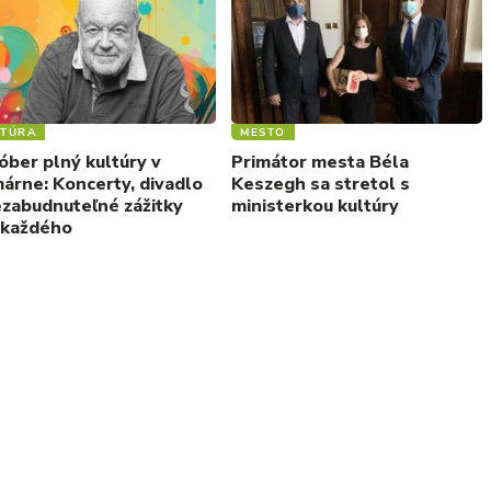
LTÚRA
MESTO
óber plný kultúry v
Primátor mesta Béla
árne: Koncerty, divadlo
Keszegh sa stretol s
ezabudnuteľné zážitky
ministerkou kultúry
 každého