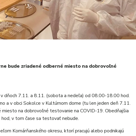
ne bude zriadené odberné miesto na dobrovoľné
 v dňoch 7.11. a 8.11. (sobota a nedeľa) od 08.00-18.00 hod.
o a v obci Sokolce v Kultúrnom dome (tu len jeden deň 7.11.
é miesto na dobrovoľné testovanie na COVID-19. Obedňajšia
 hod, v tom čase sa testovať nebude.
eľom Komárňanského okresu, ktorí pracujú alebo podnikajú