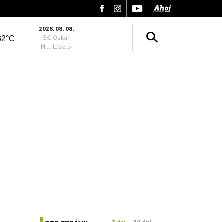
2026. 08. 08.
SK: Oskár
32°C
HU: László