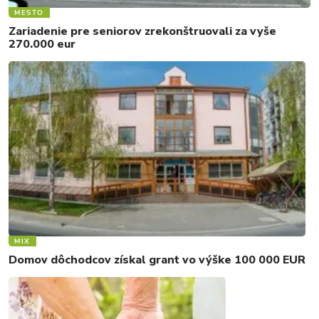
MESTO
Zariadenie pre seniorov zrekonštruovali za vyše
270.000 eur
MIX
Domov dôchodcov získal grant vo výške 100 000 EUR