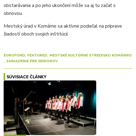
obstarávania a po jeho ukončení môže sa aj tu začať s
obnovou.
Mestský úrad v Komárne sa aktívne podieľal na príprave
žiadostí oboch svojich inštitúcií.
EUROFOND
FEATURED
MESTSKÉ KULTÚRNE STREDISKO KOMÁRNO
ZARIADENIE PRE SENIOROV
SÚVISIACE ČLÁNKY