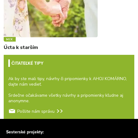
MIX
Úcta k starším
ČITATEĽKÉ TIPY
Ak by ste mali tipy, návrhy či pripomienky k AHOJ KOMÁRNO,
dajte nám vedieť.
Srdečne očakávame všetky návrhy a pripomienky kľudne aj
anonymne.
Pošlite nám správu
Sesterské projekty: