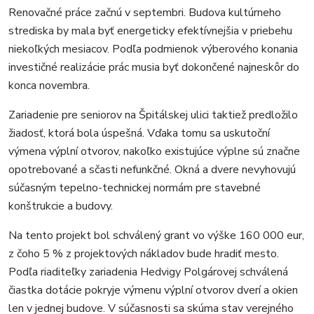
Renovačné práce začnú v septembri. Budova kultúrneho
strediska by mala byť energeticky efektívnejšia v priebehu
niekoľkých mesiacov. Podľa podmienok výberového konania
investičné realizácie prác musia byť dokončené najneskôr do
konca novembra.
Zariadenie pre seniorov na Špitálskej ulici taktiež predložilo
žiadosť, ktorá bola úspešná. Vďaka tomu sa uskutoční
výmena výplní otvorov, nakoľko existujúce výplne sú značne
opotrebované a sčasti nefunkčné. Okná a dvere nevyhovujú
súčasným tepelno-technickej normám pre stavebné
konštrukcie a budovy.
Na tento projekt bol schválený grant vo výške 160 000 eur,
z čoho 5 % z projektových nákladov bude hradiť mesto.
Podľa riaditeľky zariadenia Hedvigy Polgárovej schválená
čiastka dotácie pokryje výmenu výplní otvorov dverí a okien
len v jednej budove. V súčasnosti sa skúma stav verejného