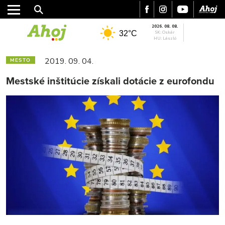
2026. 08. 08.
32°C
SK: Oskár
HU: László
2019. 09. 04.
MESTO
Mestské inštitúcie získali dotácie z eurofondu
MESTO
REGIÓN