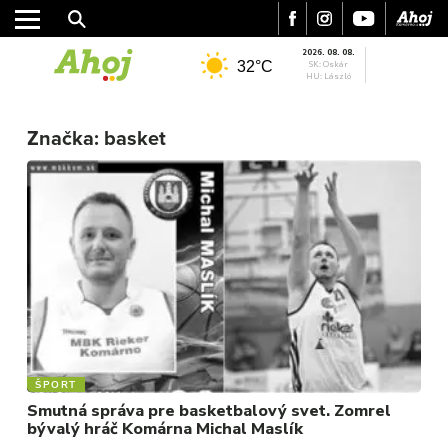
2026. 08. 08.
32°C
SK: Oskár
HU: László
Značka:
basket
MESTO
REGIÓN
ŠPORT
KULTÚRA
FOTKY
ŠPORT
Smutná správa pre basketbalový svet. Zomrel
VIDEO
bývalý hráč Komárna Michal Maslík
MIX