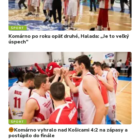
ŠPORT
Komárno po roku opäť druhé, Halada: „Je to veľký
úspech“
ŠPORT
Komárno vyhralo nad Košicami 4:2 na zápasy a
postúpilo do finále