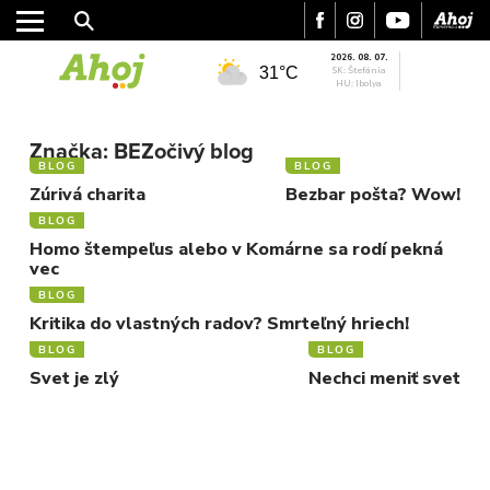
2026. 08. 07.
31°C
SK: Štefánia
HU: Ibolya
MESTO
Značka:
BEZočivý blog
REGIÓN
BLOG
BLOG
ŠPORT
Zúrivá charita
Bezbar pošta? Wow!
KULTÚRA
BLOG
FOTKY
Homo štempeľus alebo v Komárne sa rodí pekná
vec
VIDEO
BLOG
MIX
Kritika do vlastných radov? Smrteľný hriech!
BLOG
BLOG
Svet je zlý
Nechci meniť svet