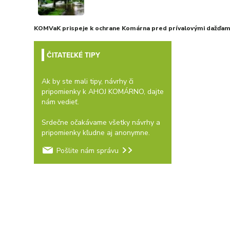
KOMVaK prispeje k ochrane Komárna pred prívalovými dažďami
ČITATEĽKÉ TIPY
Ak by ste mali tipy, návrhy či
pripomienky k AHOJ KOMÁRNO, dajte
nám vedieť.
Srdečne očakávame všetky návrhy a
pripomienky kľudne aj anonymne.
Pošlite nám správu