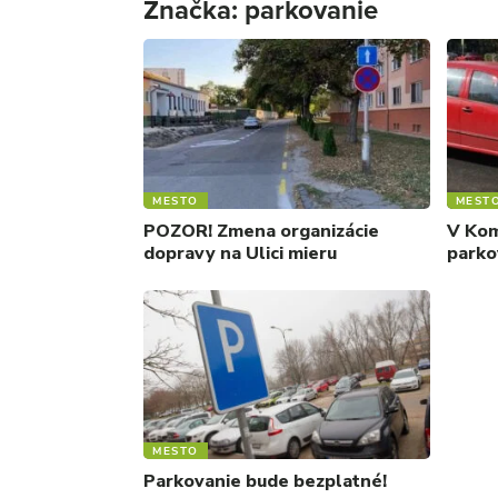
Značka:
parkovanie
MESTO
MEST
POZOR! Zmena organizácie
V Kom
dopravy na Ulici mieru
parko
MESTO
Parkovanie bude bezplatné!