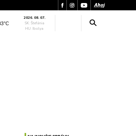
2026. 08. 07.
SK: Štefánia
33°C
HU: Ibolya