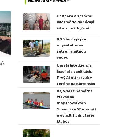
NAJNOVŠIE SPRÁVY
Podpora a správne
informácie dodávajú
istotu pri dojčení
KOMVaK vyzýva
obyvateľov na
šetrenie pitnou
vodou
ké
Umelá inteligencia
jazdí aj v sanitkách.
Prvý AI ultrazvuk v
teréne na Slovensku
Kajakári z Komárna
získali na
majstrovstvách
Slovenska 52 medailí
a ovládli hodnotenie
klubov