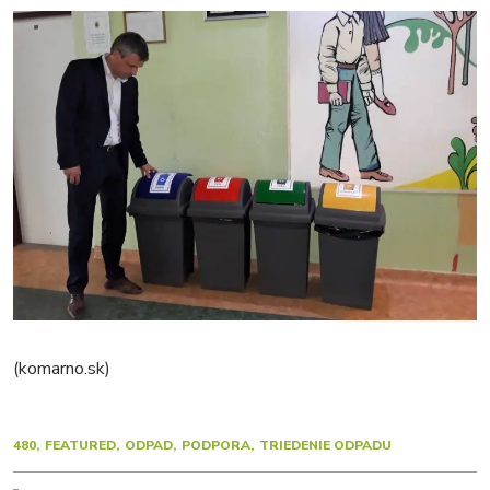
(komarno.sk)
480
FEATURED
ODPAD
PODPORA
TRIEDENIE ODPADU