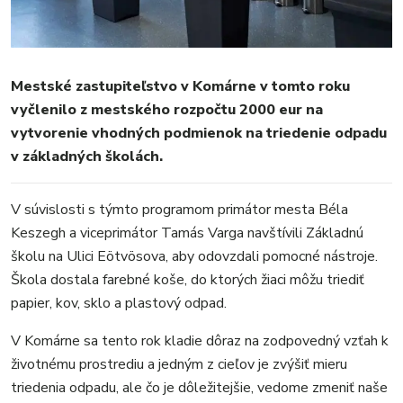
Mestské zastupiteľstvo v Komárne v tomto roku
vyčlenilo z mestského rozpočtu 2000 eur na
vytvorenie vhodných podmienok na triedenie odpadu
MESTO
v základných školách.
REGIÓN
ŠPORT
V súvislosti s týmto programom primátor mesta Béla
KULTÚRA
Keszegh a viceprimátor Tamás Varga navštívili Základnú
FOTKY
školu na Ulici Eötvösova, aby odovzdali pomocné nástroje.
VIDEO
Škola dostala farebné koše, do ktorých žiaci môžu triediť
MIX
papier, kov, sklo a plastový odpad.
V Komárne sa tento rok kladie dôraz na zodpovedný vzťah k
životnému prostrediu a jedným z cieľov je zvýšiť mieru
triedenia odpadu, ale čo je dôležitejšie, vedome zmeniť naše