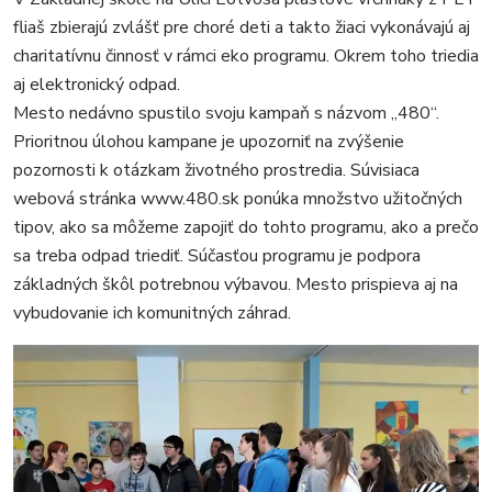
fliaš zbierajú zvlášť pre choré deti a takto žiaci vykonávajú aj
charitatívnu činnosť v rámci eko programu. Okrem toho triedia
aj elektronický odpad.
Mesto nedávno spustilo svoju kampaň s názvom „480“.
Prioritnou úlohou kampane je upozorniť na zvýšenie
pozornosti k otázkam životného prostredia. Súvisiaca
webová stránka www.480.sk ponúka množstvo užitočných
tipov, ako sa môžeme zapojiť do tohto programu, ako a prečo
sa treba odpad triediť. Súčasťou programu je podpora
základných škôl potrebnou výbavou. Mesto prispieva aj na
vybudovanie ich komunitných záhrad.