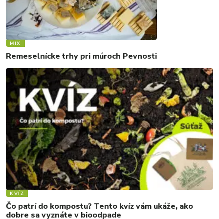
MIX
Remeselnícke trhy pri múroch Pevnosti
KVÍZ
Čo patrí do kompostu? Tento kvíz vám ukáže, ako
dobre sa vyznáte v bioodpade