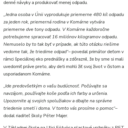
denné návyky a produkovať menej odpadu.
„Jedna osoba v Únii vyprodukuje priemerne 480 kíl odpadu
za jeden rok, priemerná rodina v Komárne vytvára
priemerne dve tony odpadu. V Komárne každoročne
potrebujeme spracovať 16 miliónov kilogramov odpadu.
Nemuselo by to tak byť v prípade, ak túto otázku riešime
vedome tak, že triedime odpad“
– povedal primátor deťom v
rámci špeciálnej eko prednášky a zdôraznil, že by sme si mali
uvedomiť práve preto, aby deti mohli žiť svoj život v čistom a
usporiadanom Komárne.
„Ide predovšetkým o vašu budúcnosť. Počúvajte sa
navzájom, používajte koše podľa ich farby a určenia.
Upozornite aj svojich spolužiakov a dbajte na správne
triedenie smetí i doma. V tomto vás prosíme o pomoc“
–
dodal riaditeľ školy Péter Majer.
V Základnej škole na Ulici Eötvösa plastové vrchnáky z PET