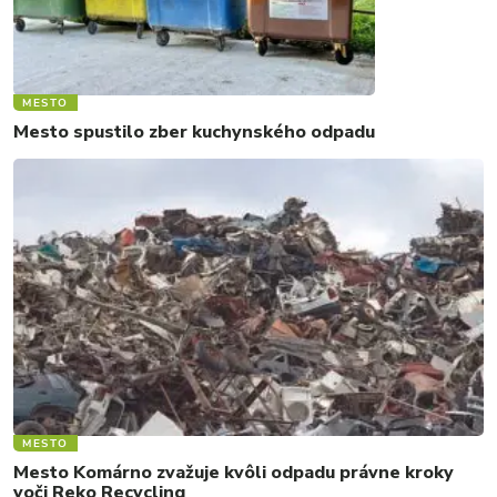
MESTO
Mesto spustilo zber kuchynského odpadu
MESTO
Mesto Komárno zvažuje kvôli odpadu právne kroky
voči Reko Recycling