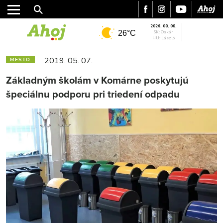
2026. 08. 08.
26°C
SK: Oskár
HU: László
2019. 05. 07.
MESTO
Základným školám v Komárne poskytujú
špeciálnu podporu pri triedení odpadu