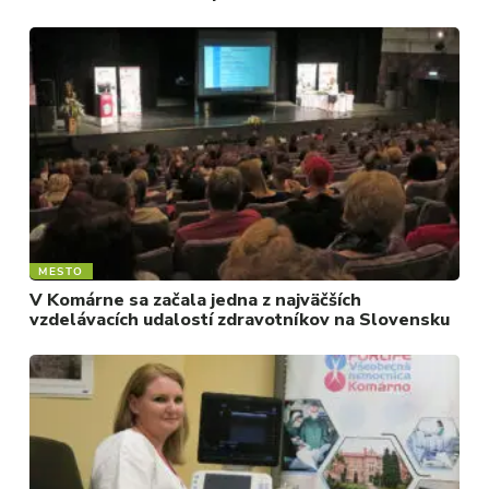
REGIÓN
ŠPORT
KULTÚRA
FOTKY
VIDEO
MIX
MESTO
V Komárne sa začala jedna z najväčších
vzdelávacích udalostí zdravotníkov na Slovensku