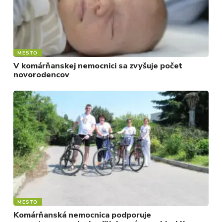
MESTO
V komárňanskej nemocnici sa zvyšuje počet
novorodencov
MESTO
Komárňanská nemocnica podporuje