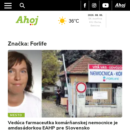
2026. 08. 06.
SK: Jozefína
36°C
HU: Berta,
Bettina
Značka:
Forlife
MESTO
Vedúca farmaceutka komárňanskej nemocnice je
amdasádorkou EAHP pre Slovensko
MESTO