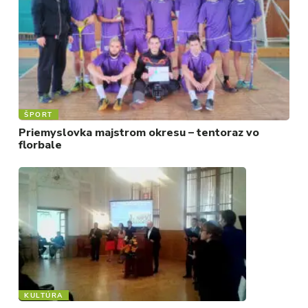
MIX
ŠPORT
Priemyslovka majstrom okresu – tentoraz vo
florbale
KULTÚRA