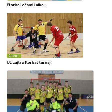
Florbal očami laika…
ŠPORT
Už zajtra florbal turnaj!