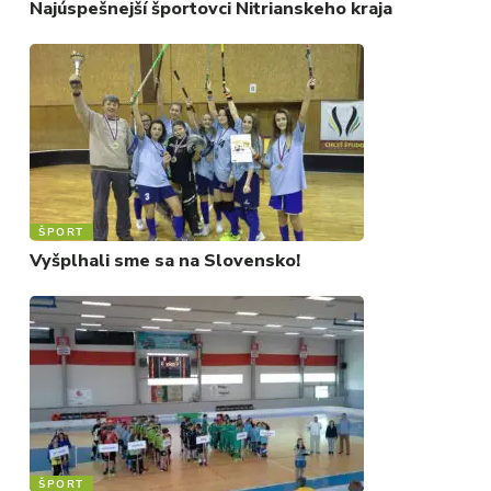
Najúspešnejší športovci Nitrianskeho kraja
ŠPORT
Vyšplhali sme sa na Slovensko!
ŠPORT