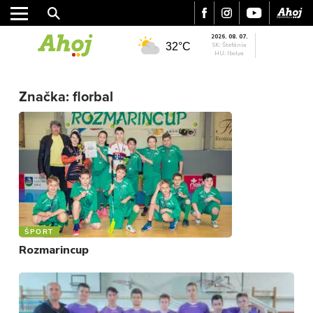
2026. 08. 07.
32°C
SK: Štefánia
HU: Ibolya
Značka:
florbal
MESTO
REGIÓN
ŠPORT
ŠPORT
Rozmarincup
KULTÚRA
FOTKY
VIDEO